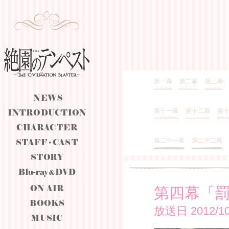
第一幕
第二幕
第三幕
絶園のテンペスト
第十一幕
第十二幕
第
第二十一幕
第二十二幕
第四幕「
放送日 2012/10