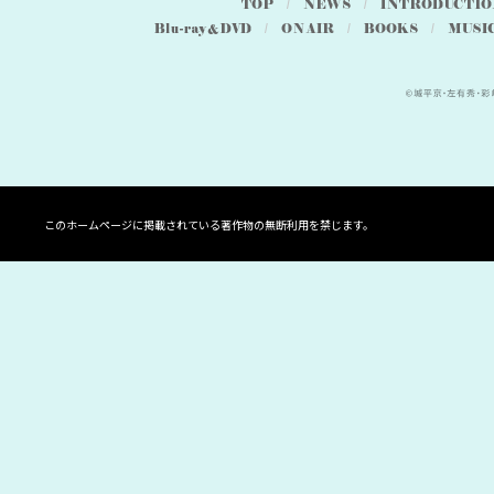
このホームページに掲載されている著作物の無断利用を禁じます。