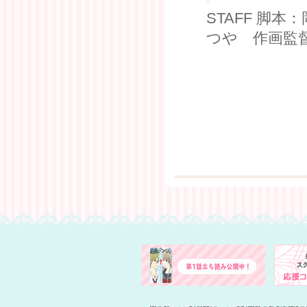
STAFF 脚
つや 作画監