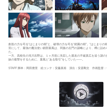
創造の力を司る“はじまりの樹”と、破壊の力を司る“絶園の樹”。“はじまりの
宮にして、最強の魔法使い鎖部葉風は、同族の左門の謀略により、樽に詰め
た。
一方、高校生の滝川吉野は、１ヶ月前に失踪した親友の不破真広を追う謎の
妹の復讐をするために、葉風と“ある取引”をしていた――。
STAFF 脚本：岡田麿里 絵コンテ：安藤真裕 演出：安斎剛文 作画監督