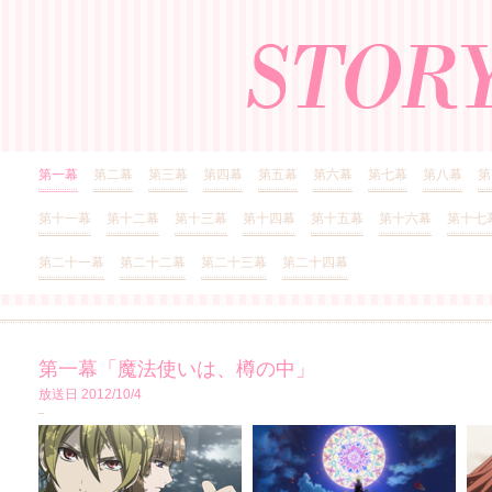
第一幕
第二幕
第三幕
第四幕
第五幕
第六幕
第七幕
第八幕
第
第十一幕
第十二幕
第十三幕
第十四幕
第十五幕
第十六幕
第十七
第二十一幕
第二十二幕
第二十三幕
第二十四幕
第一幕「魔法使いは、樽の中」
放送日 2012/10/4