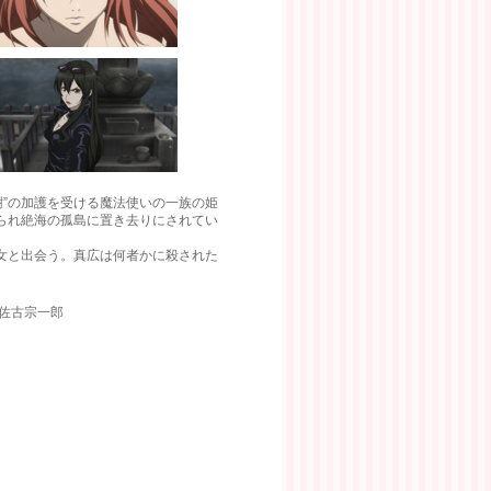
樹”の加護を受ける魔法使いの一族の姫
られ絶海の孤島に置き去りにされてい
女と出会う。真広は何者かに殺された
：佐古宗一郎