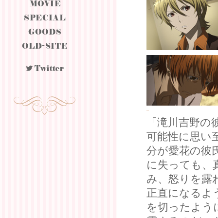
「滝川吉野の
可能性に思い
分が愛花の彼
に失っても、
み、怒りを露
正直になるよ
を切ったよう