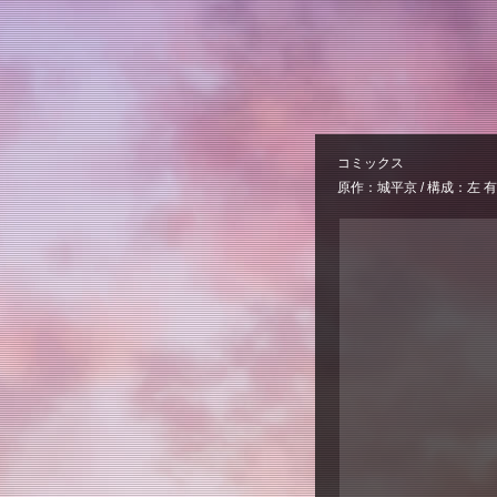
コミックス
原作：城平京 / 構成：左 有