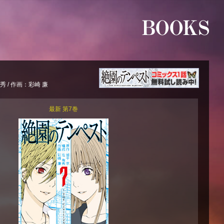
秀 / 作画：彩崎 廉
最新 第7巻