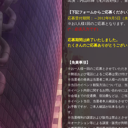
出演 ：内山昂輝（滝川吉野役）、
【下記フォームからご応募ください
応募受付期間：～2012年9月5日（水）
※お1人様1回のご応募となります。
(*：必須入力です)
応募期間は終了いたしました。
たくさんのご応募ありがとうござい
【免責事項】
※お一人様一回のご応募とさせていただき
※郵送および電話によるご応募は受け付け
※当選者の発表は当選者ご本人様への当選
※当日のイベント観覧方法については、当
※イベント内容に関するお問い合わせには
※会場までの交通費、宿泊費などは、ご当
※イベント当日、当選者本人確認をさせて
お手数ですが、ご本人確認が出来るもの（
す。
※当選権利の譲渡および販売は禁止とさせ
※オークション等による譲渡・販売が判明