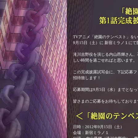
TVアニメ「絶園のテンペスト」を
9月15日（土）に 新宿ミラノ１に
滝川吉野役を演じる内山昂輝さん、
しい時間を過ごせればと思います。
この完成披露試写会に、下記応募フ
招待致します！
応募期間は9月5日（水）までとな
皆さまのご応募をお待ちしておりま
日時：2012年9月15日（土）
会場：新宿ミラノ１